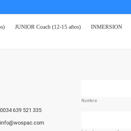
s)
JUNIOR Coach (12-15 años)
INMERSION
Name
*
Nombre
0034 639 521 335
E-
mail
*
info@wospac.com