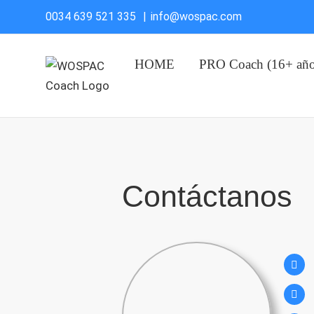
Saltar
0034 639 521 335
|
info@wospac.com
al
contenido
HOME
PRO Coach (16+ año
Contáctanos