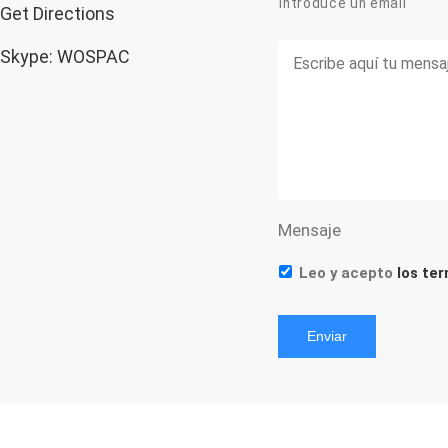
Introduce un email
Get Directions
Mensaje
*
Skype: WOSPAC
Mensaje
Terms
Leo y acepto
los te
Enviar