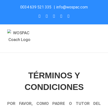
Saltar
0034 639 521 335
|
info@wospac.com
al
Instagram
Facebook
X
YouTube
LinkedIn
contenido
TÉRMINOS Y
CONDICIONES
POR FAVOR, COMO PADRE O TUTOR DEL