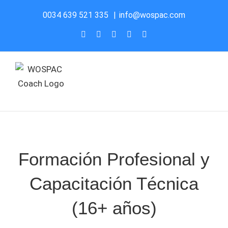
Saltar
0034 639 521 335
|
info@wospac.com
al
Instagram
Facebook
X
YouTube
LinkedIn
contenido
Formación Profesional y
Capacitación Técnica
(16+ años)