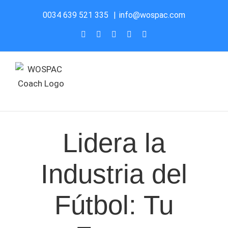
Saltar
0034 639 521 335
|
info@wospac.com
al
Instagram
Facebook
X
YouTube
LinkedIn
contenido
Lidera la
Industria del
Fútbol: Tu