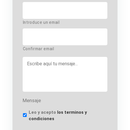
E-
mail
*
Introduce un email
Confirmar email
Mensaje
*
Mensaje
Terms
Leo y acepto
los terminos y
condiciones