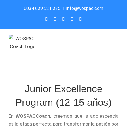
Saltar
0034 639 521 335
|
info@wospac.com
al
Instagram
Facebook
X
YouTube
LinkedIn
contenido
Junior Excellence
Program (12-15 años)
En
WOSPACCoach
, creemos que la adolescencia
es la etapa perfecta para transformar la pasión por