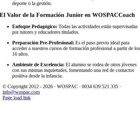
deporte o la gestión.
El Valor de la Formación Junior en WOSPACCoach
Enfoque Pedagógico:
Todas las actividades están supervisadas
por tutores y educadores titulados.
Preparación Pre-Profesional:
Es el paso previo ideal para
acceder a nuestros cursos de formación profesional a partir de lo
16 años.
Ambiente de Excelencia:
El alumno se rodea de otros jóvenes
con sus mismas inquietudes, fomentando una red de contactos
positiva desde la infancia.
© Copyright 2012 -
2026 · WOSPAC · 0034 639 521 335 ·
info@wospac.com
Instagram
Facebook
X
YouTube
LinkedIn
Page load link
Ir
a
Arriba