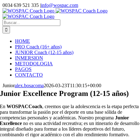
Saltar
0034 639 521 335
|
info@wospac.com
al
Instagram
Facebook
X
YouTube
LinkedIn
contenido
Buscar:
HOME
PRO Coach (16+ años)
JUNIOR Coach (12-15 años)
INMERSION
METODOLOGIA
PAGOS
CONTACTO
Junior
alex.bosacoma
2026-03-23T11:30:15+00:00
Junior Excellence Program (12-15 años)
En
WOSPACCoach
, creemos que la adolescencia es la etapa perfecta
para transformar la pasión por el deporte en una base sólida de
competencias personales y académicas. Nuestro programa
Junior
Excellence
no es una actividad recreativa; es un itinerario de desarrollo
integral diseñado para formar a los líderes deportivos del futuro,
combinando el rigor académico con el alto rendimiento formativo.