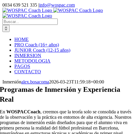
Saltar
0034 639 521 335
|
info@wospac.com
al
Instagram
Facebook
X
YouTube
LinkedIn
contenido
Buscar:
HOME
PRO Coach (16+ años)
JUNIOR Coach (12-15 años)
INMERSION
METODOLOGIA
PAGOS
CONTACTO
Inmersión
alex.bosacoma
2026-03-23T11:59:18+00:00
Programas de Inmersión y Experiencia
Real
En
WOSPACCoach
, creemos que la teoría solo se consolida a través
de la observación y la práctica en entornos de alta exigencia. Nuestros
programas de inmersión están diseñados para que el alumno viva en
primera persona la realidad del fútbol profesional en Barcelona,
integrándose en estructuras técnicas y académicas de primer nivel.