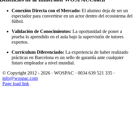
Conexión Directa con el Mercado:
El alumno deja de ser un
espectador para convertirse en un actor dentro del ecosistema del
fútbol.
Validación de Conocimientos:
La oportunidad de poner a
prueba lo aprendido en el aula bajo la supervisión de tutores
expertos.
Currículum Diferenciado:
La experiencia de haber realizado
prácticas en Barcelona es un sello de garantía ante cualquier
futuro empleador a nivel mundial.
© Copyright 2012 -
2026 · WOSPAC · 0034 639 521 335 ·
info@wospac.com
Instagram
Facebook
X
YouTube
LinkedIn
Page load link
Ir
a
Arriba