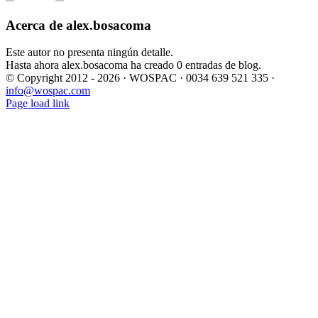
Acerca de
alex.bosacoma
Este autor no presenta ningún detalle.
Hasta ahora alex.bosacoma ha creado 0 entradas de blog.
© Copyright 2012 -
2026 · WOSPAC · 0034 639 521 335 ·
info@wospac.com
Instagram
Facebook
X
YouTube
LinkedIn
Page load link
Ir
a
Arriba