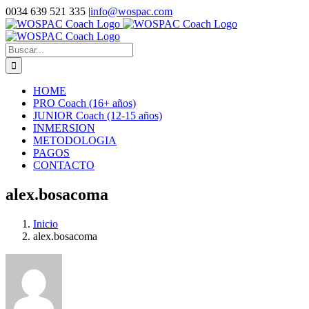
Saltar
0034 639 521 335
|
info@wospac.com
al
Instagram
Facebook
X
YouTube
LinkedIn
contenido
Buscar:
HOME
PRO Coach (16+ años)
JUNIOR Coach (12-15 años)
INMERSION
METODOLOGIA
PAGOS
CONTACTO
alex.bosacoma
Inicio
alex.bosacoma