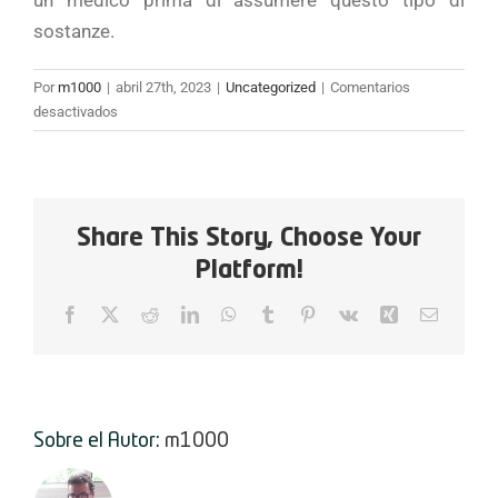
un medico prima di assumere questo tipo di
sostanze.
Por
m1000
|
abril 27th, 2023
|
Uncategorized
|
Comentarios
en
desactivados
Principali
vantaggi
e
svantaggi
dell’Anavarolone,
Share This Story, Choose Your
potente
Platform!
vasodilatatore
Facebook
X
Reddit
LinkedIn
WhatsApp
Tumblr
Pinterest
Vk
Xing
Correo
electrón
Sobre el Autor:
m1000