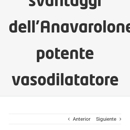
svantaggi
dell’Anavarolon
potente
vasodilatatore
Anterior
Siguiente